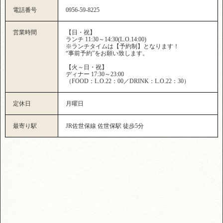
電話番号
0956-59-8225
営業時間
【日・祝】
ランチ 11:30～14:30(L.O.14:00)
※ランチタイムは【予約制】となります！
“事前予約”をお願い致します。
【火～日・祝】
ディナー 17:30～23:00
（FOOD：L.O.22：00／DRINK：L.O.22：30）
定休日
月曜日
最寄り駅
JR佐世保線 佐世保駅 徒歩5分